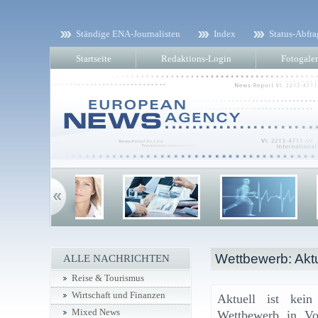
Ständige ENA-Journalisten
Index
Status-Abfra
Startseite
Redaktions-Login
Fotogaler
Wettbewerb: Aktu
ALLE NACHRICHTEN
Reise & Tourismus
Wirtschaft und Finanzen
Aktuell ist kein
Mixed News
Wettbewerb in Vo